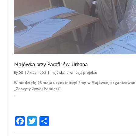
Majówka przy Parafii św. Urbana
By
DS
Aktualności
majówka
,
promocja projektu
W niedzielę 28 maja uczestniczyliśmy w Majówce, organizowane
„Zeszyty Żywej Pamięci”.
…
F
T
S
ac
w
h