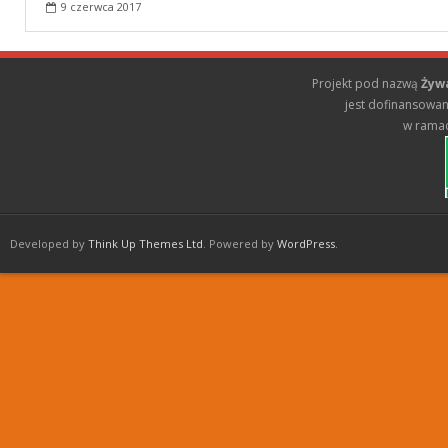
e
itt
ar
9 czerwca 2017
b
er
e
o
Projekt pod nazwą
Żyw
o
jest dofinansowany
w rama
k
Developed by
Think Up Themes Ltd
. Powered by
WordPress
.