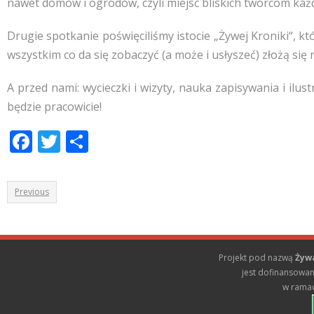
nawet domów i ogrodów, czyli miejsc bliskich twórcom każ
Drugie spotkanie poświęciliśmy istocie „Żywej Kroniki“, 
wszystkim co da się zobaczyć (a może i usłyszeć) złożą się
A przed nami: wycieczki i wizyty, nauka zapisywania i i
będzie pracowicie!
F
T
S
ac
w
h
e
itt
ar
Previous
b
er
e
o
o
Projekt pod nazwą
Żyw
k
jest dofinansowany
w rama