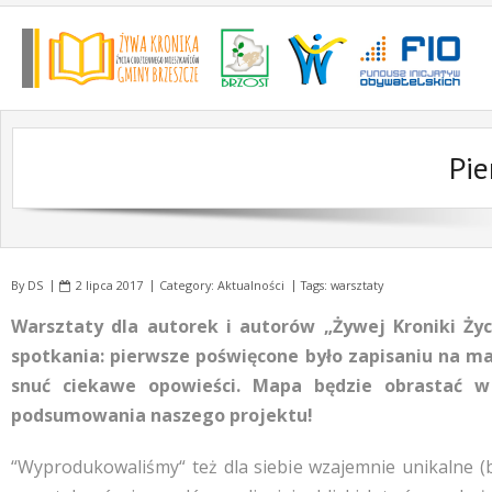
Skip
to
content
Pie
By
DS
2 lipca 2017
Category:
Aktualności
Tags:
warsztaty
Warsztaty dla autorek i autorów „Żywej Kroniki Ż
spotkania: pierwsze poświęcone było zapisaniu na m
snuć ciekawe opowieści. Mapa będzie obrastać w
podsumowania naszego projektu!
“Wyprodukowaliśmy“ też dla siebie wzajemnie unikalne (b