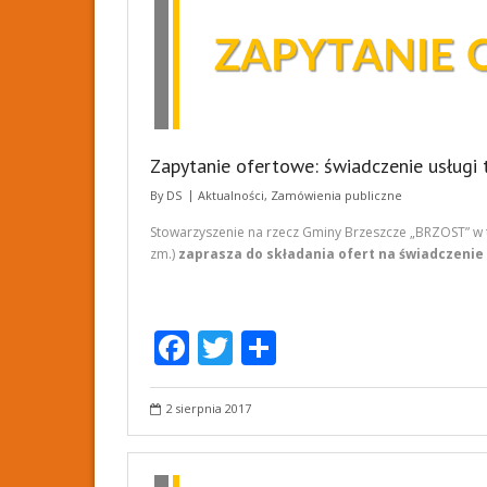
Zapytanie ofertowe: świadczenie usługi 
By
DS
Aktualności
,
Zamówienia publiczne
Stowarzyszenie na rzecz Gminy Brzeszcze „BRZOST” w tryb
zm.)
zaprasza do składania ofert na świadczenie 
F
T
S
ac
w
h
e
itt
ar
2 sierpnia 2017
b
er
e
o