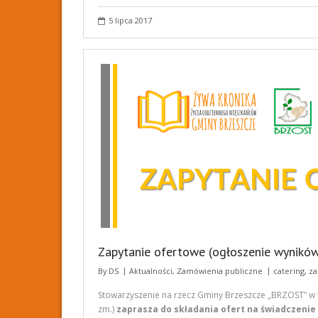
ac
w
h
e
itt
ar
5 lipca 2017
b
er
e
o
o
k
Zapytanie ofertowe (ogłoszenie wynikó
By
DS
Aktualności
,
Zamówienia publiczne
catering
,
za
Stowarzyszenie na rzecz Gminy Brzeszcze „BRZOST” w tryb
zm.)
zaprasza do składania ofert na świadczenie 