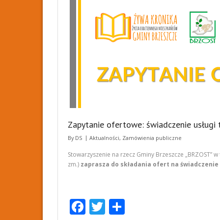
o
k
Zapytanie ofertowe: świadczenie usługi 
By
DS
Aktualności
,
Zamówienia publiczne
Stowarzyszenie na rzecz Gminy Brzeszcze „BRZOST” w tryb
zm.)
zaprasza do składania ofert na świadczenie 
F
T
S